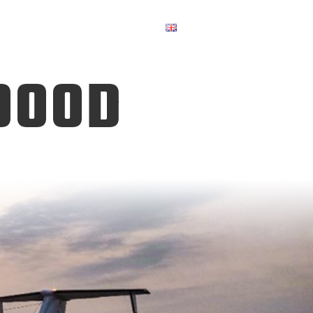
ier un vol
Demande urgente
900D